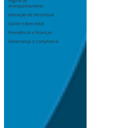
Página de
Acompanhamento
Alteração de Percentual
Saúde e Bem-estar
Previdência e Finanças
Governança e Compliance