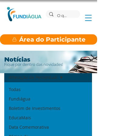
Área do Participante
Notícias
Fique por dentro das novidades!
Notícias
Alteração de Percentual
Todas
Fundiágua
Boletim de Investimentos
EducaMais
Data Comemorativa