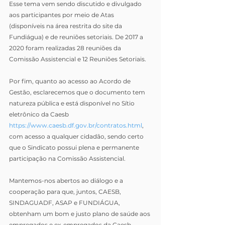
Esse tema vem sendo discutido e divulgado 
aos participantes por meio de Atas 
(disponíveis na área restrita do site da 
Fundiágua) e de reuniões setoriais. De 2017 a 
2020 foram realizadas 28 reuniões da 
Comissão Assistencial e 12 Reuniões Setoriais.
Por fim, quanto ao acesso ao Acordo de 
Gestão, esclarecemos que o documento tem 
natureza pública e está disponível no Sítio 
eletrônico da Caesb 
https://www.caesb.df.gov.br/contratos.html
, 
com acesso a qualquer cidadão, sendo certo 
que o Sindicato possui plena e permanente 
participação na Comissão Assistencial.
Mantemos-nos abertos ao diálogo e a 
cooperação para que, juntos, CAESB, 
SINDAGUADF, ASAP e FUNDIÁGUA, 
obtenham um bom e justo plano de saúde aos 
empregados e ex-empregados da Caesb.