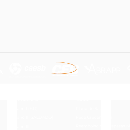
Previdência
Saúde
Plano I (BD)
Plano de Saúde
Plano II (SALDADO)
Rede Credenciada
Reembolso de Despesas M
Plano III