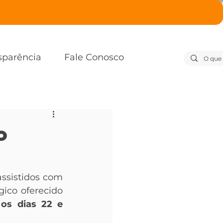
sparência
Fale Conosco
o
assistidos com 
ico oferecido 
 os dias 22 e 