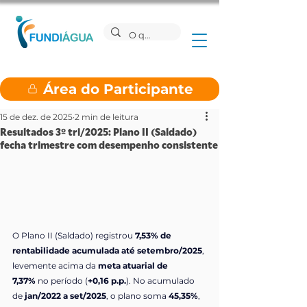
Área do Participante
15 de dez. de 2025
2 min de leitura
Resultados 3º tri/2025: Plano II (Saldado)
fecha trimestre com desempenho consistente
O Plano II (Saldado) registrou 
7,53% de 
rentabilidade acumulada até setembro/2025
, 
levemente acima da 
meta atuarial de 
7,37%
 no período (
+0,16 p.p.
). No acumulado 
de 
jan/2022 a set/2025
, o plano soma 
45,35%
, 