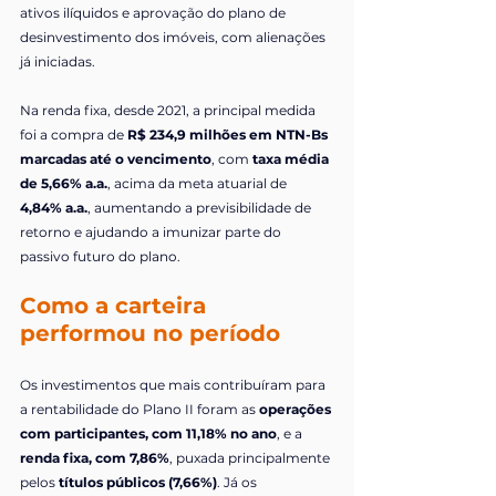
ativos ilíquidos e aprovação do plano de 
desinvestimento dos imóveis, com alienações 
já iniciadas.
Na renda fixa, desde 2021, a principal medida 
foi a compra de 
R$ 234,9 milhões em NTN-Bs 
marcadas até o vencimento
, com 
taxa média 
de 5,66% a.a.
, acima da meta atuarial de 
4,84% a.a.
, aumentando a previsibilidade de 
retorno e ajudando a imunizar parte do 
passivo futuro do plano. 
Como a carteira 
performou no período
Os investimentos que mais contribuíram para 
a rentabilidade do Plano II foram as 
operações 
com participantes, com 11,18% no ano
, e a 
renda fixa, com 7,86%
, puxada principalmente 
pelos 
títulos públicos (7,66%)
. Já os 