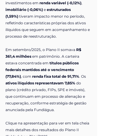
investimentos em 
renda variável (-0,12%)
, 
imobiliário (-0,06%)
 e 
estruturados 
(1,59%)
 tiveram impacto menor no período, 
refletindo características próprias dos ativos 
ilíquidos que seguem em acompanhamento e 
processo de reestruturação.
Em setembro/2025, o Plano II somava 
R$ 
361,4 milhões
 em patrimônio. A carteira 
estava concentrada em 
títulos públicos 
federais mantidos até o vencimento 
(77,84%)
, com 
renda fixa total de 91,71%
. Os 
ativos ilíquidos representavam 7,85%
 do 
plano (crédito privado, FIPs, SPE e imóveis), 
que continuam em processo de alienação e 
recuperação, conforme estratégia de gestão 
anunciada pela Fundiágua.
Clique na apresentação para ver em tela cheia 
mais detalhes dos resultados do 
Plano II 