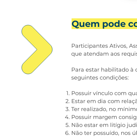
Quem pode co
Participantes Ativos, As
que atendam aos requis
Para estar habilitado à
seguintes condições:
Possuir vínculo com qu
Estar em dia com relaçã
Ter realizado, no mínimo
Possuir margem consign
Não estar em litígio ju
Não ter possuído, nos ú