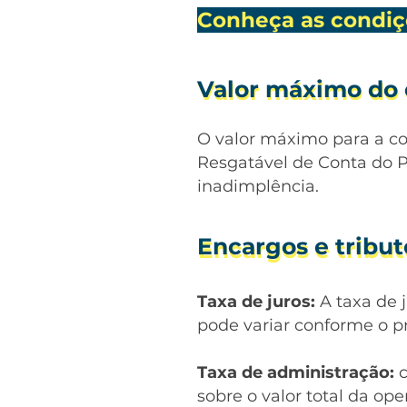
Conheça as condiç
Valor máximo do
Valor máximo do
O valor máximo para a co
Resgatável de Conta do P
inadimplência.
Encargos e tribu
Encargos e tribu
Taxa de juros:
A taxa de 
pode variar conforme o p
Taxa de administração:
c
sobre o valor total da op