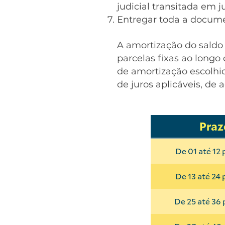
judicial transitada em 
Entregar toda a docume
A amortização do saldo 
parcelas fixas ao longo
de amortização escolhid
de juros aplicáveis, de
Praz
De 01 até 12 
De 13 até 24 
De 25 até 36 