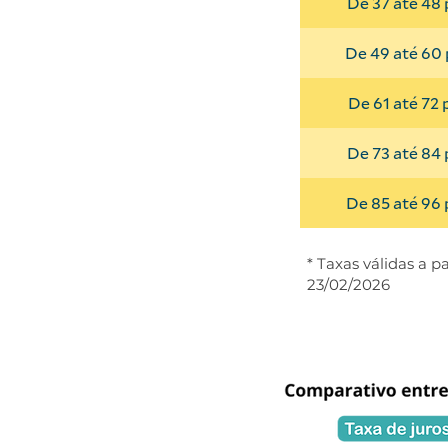
De 37 até 48 
De 49 até 60 
De 61 até 72 
De 73 até 84 
De 85 até 96 
* Taxas válidas a pa
23/02/2026