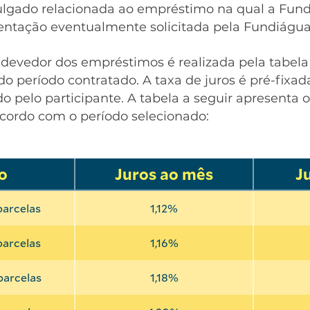
julgado relacionada ao empréstimo na qual a Fun
ntação eventualmente solicitada pela Fundiágu
devedor dos empréstimos é realizada pela tabela 
 do período contratado. A taxa de juros é pré-fixa
o pelo participante. A tabela a seguir apresenta
 acordo com o período selecionado:
o
Juros ao mês
J
parcelas
1,12%
parcelas
1,16%
parcelas
1,18%