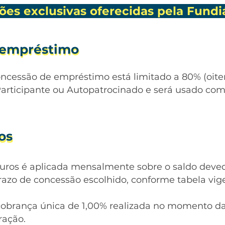
ões exclusivas oferecidas pela Fund
 empréstimo
 empréstimo
ncessão de empréstimo está limitado a 80% (oiten
articipante ou Autopatrocinado e será usado co
tos
tos
juros é aplicada mensalmente sobre o saldo deve
razo de concessão escolhido, conforme tabela vig
obrança única de 1,00%
realizada no momento da
eração.