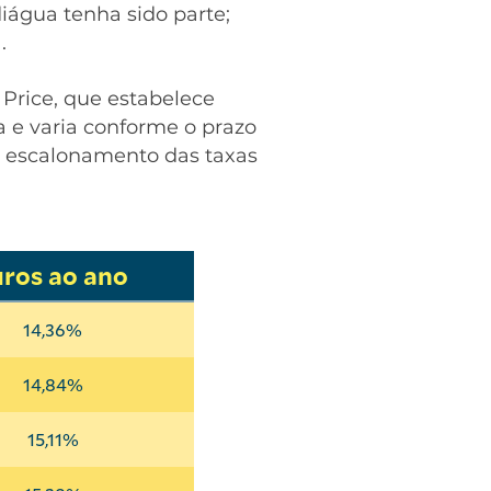
diágua tenha sido parte;
a.
Price, que estabelece
da e varia conforme o prazo
 o escalonamento das taxas
uros ao ano
14,36%
14,84%
15,11%