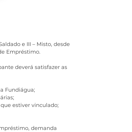
Saldado e III – Misto, desde
 de Empréstimo.
ante deverá satisfazer as
ela Fundiágua;
árias;
 que estiver vinculado;
e empréstimo, demanda