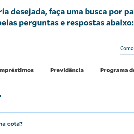
ria desejada, faça uma busca por pa
elas perguntas e respostas abaixo:
mpréstimos
Previdência
Programa d
?
da divisão do patrimônio líquido do fundo pelo número d
na cota?