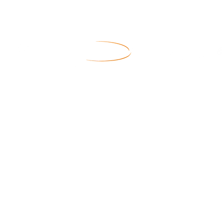
Previdência
Saúde
Plano I (BD)
Plano de Saúde
Plano II (SALDADO)
Rede Credenciada
Reembolso de Despesas M
Plano III
Allcare Administradora
Como aderir à Fundiágua
Calendário de Pagamentos
Programa de Medicament
Altere seu percentual
Plano Odontológico
Simuladores