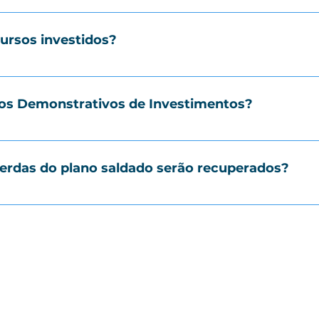
r porque os recursos do plano são aplicados em investi
sses investimentos se valorizam ou desvalorizam, o va
ursos investidos?
cados em diferentes tipos de investimentos, como renda 
inidas na Política de Investimentos, no item 9: Alocação
os Demonstrativos de Investimentos?
mentos são relatórios que mostram onde o dinheiro do p
ndo transparência para os participantes. Esses docume
perdas do plano saldado serão recuperados?
os estão judicializados, acompanhados pela área Jurídica