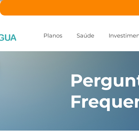
Planos
Saúde
Investime
Pergun
Freque