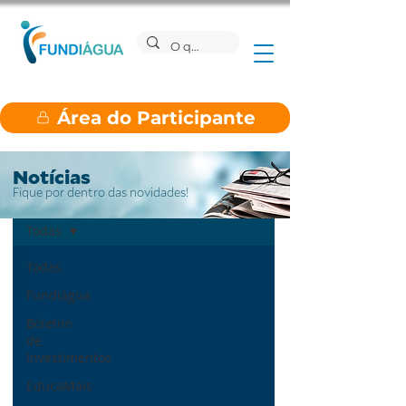
Área do Participante
Notícias
Fique por dentro das novidades!
Notícias
Todas
Todas
Fundiágua
Boletim
de
Investimentos
EducaMais