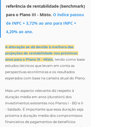
referência de rentabilidade (benchmark) 
para o Plano III - Misto. 
O índice passou 
de INPC + 3,72% ao ano para INPC + 
4,20% ao ano. 
A alteração se dá devido à melhora das 
projeções de rentabilidade nos próximos 
anos para o Plano III - Misto
, tendo como base 
estudos técnicos que levam em conta as 
perspectivas econômicas e os resultados 
esperados com base na carteira atual do Plano.
Mais um aspecto relevante diz respeito à 
duração média em anos (
duration
) dos 
investimentos existentes nos Planos I - BD e II 
- Saldado. É importante que essa duração seja 
próxima à duração média dos compromissos 
financeiros de pagamentos de benefícios 