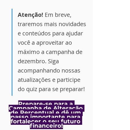
Atenção!
 Em breve, 
traremos mais novidades 
e conteúdos para ajudar 
você a aproveitar ao 
máximo a campanha de 
dezembro. Siga 
acompanhando nossas 
atualizações e participe 
do quiz para se preparar!
Prepare-se para a 
Campanha de Alteração 
de Percentual e dê um 
passo importante para 
fortalecer o seu futuro 
financeiro!