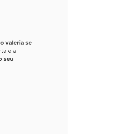
o valeria se 
ta e a 
o seu 