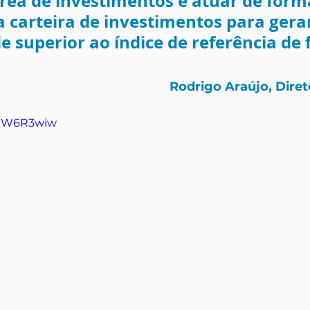
área de investimentos é atuar de forma
a carteira de investimentos para gerar
e superior ao índice de referência de
.
Rodrigo Araújo, Diret
tGlW6R3wiw