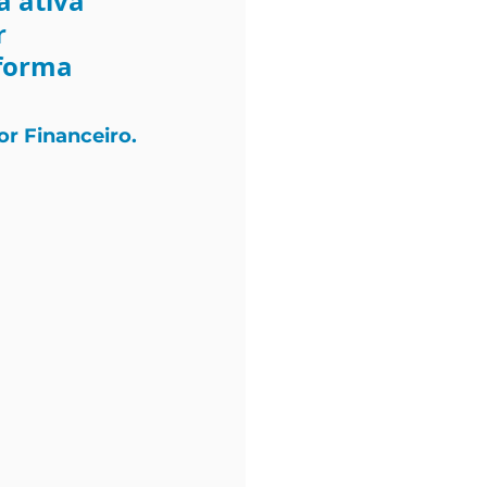
 ativa 
 
 forma 
or Financeiro.