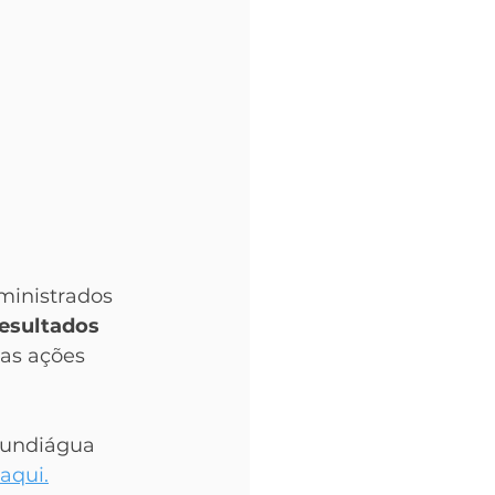
ministrados 
esultados 
das ações 
Fundiágua 
aqui.