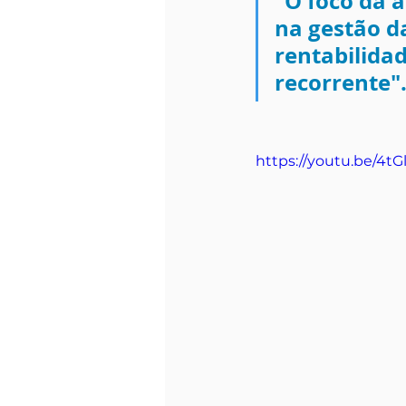
"O foco da 
na gestão d
rentabilidad
recorrente"
https://youtu.be/4