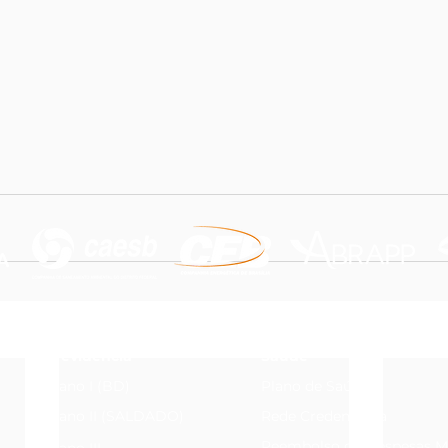
Previdência
Saúde
Plano I (BD)
Plano de Saúde
Plano II (SALDADO)
Rede Credenciada
Reembolso de Despesas M