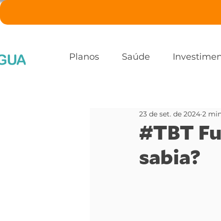
Planos
Saúde
Investime
23 de set. de 2024
2 min
#TBT Fu
sabia?