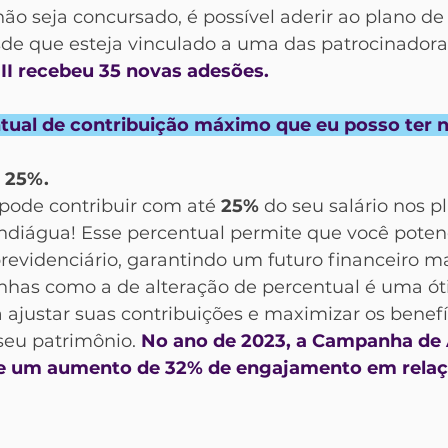
o seja concursado, é possível aderir ao plano de
de que esteja vinculado a uma das patrocinadoras
II recebeu 35 novas adesões.
ntual de contribuição máximo que eu posso ter 
: 25%.
pode contribuir com até 
25%
 do seu salário nos p
ndiágua! Esse percentual permite que você potenc
revidenciário, garantindo um futuro financeiro ma
has como a de alteração de percentual é uma ót
ajustar suas contribuições e maximizar os benefíci
seu patrimônio. 
No ano de 2023, a Campanha de 
e um aumento de 32% de engajamento em relaç