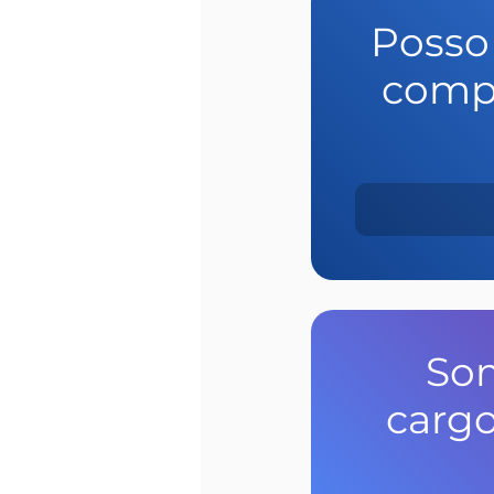
Posso 
compl
So
cargo