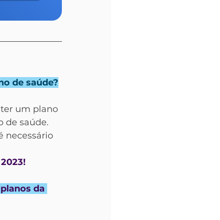
ano de saúde?
ter um plano 
 de saúde. 
é necessário 
 2023!
planos da 