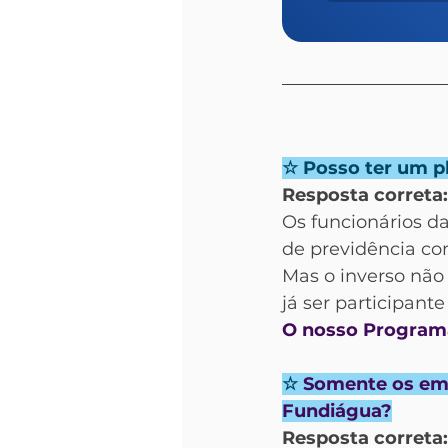
☆ Posso ter um p
Resposta correta:
Os funcionários d
de previdência co
Mas o inverso não 
já ser participant
O nosso Programa
☆ 
Somente os emp
Fundiágua?
Resposta correta