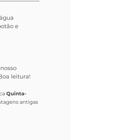
iágua 
botão e 
 nosso 
oa leitura!
ca 
Quinta-
tagens antigas 