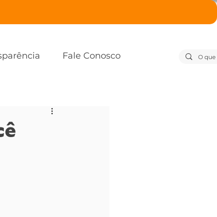
sparência
Fale Conosco
cê