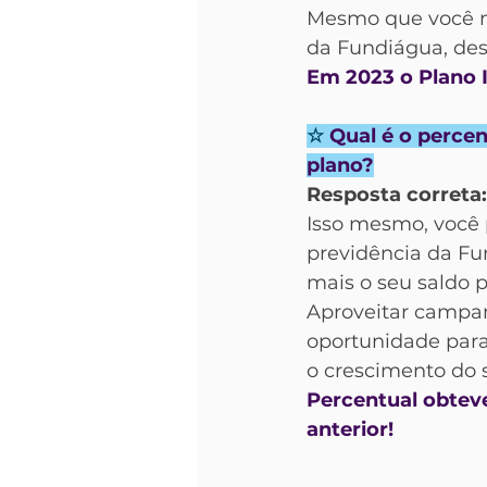
Mesmo que você nã
da Fundiágua, des
Em 2023 o Plano I
☆ 
Qual é o perce
plano?
Resposta correta
Isso mesmo, você 
previdência da Fu
mais o seu saldo p
Aproveitar campan
oportunidade para 
o crescimento do 
Percentual obtev
anterior!