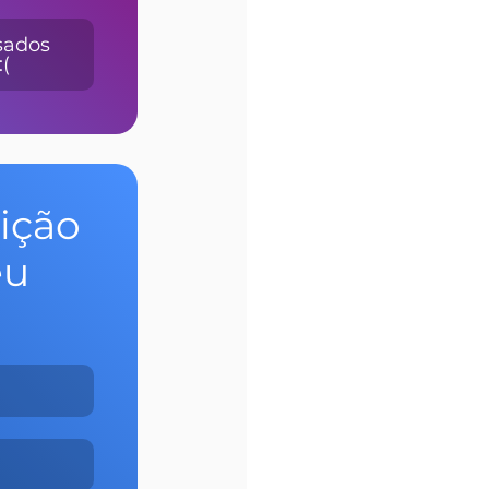
sados 
(
ição 
u 