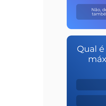
Não, d
també
Qual é
máx