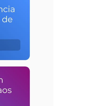
cia 
 de 
m 
aos 