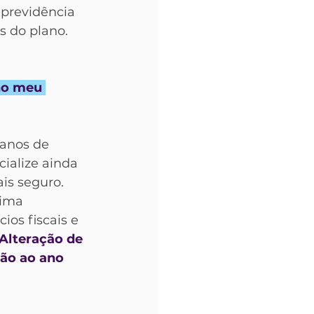
 previdência 
 do plano. 
no meu 
lanos de 
ialize ainda 
is seguro. 
ima 
os fiscais e 
Alteração de 
ão ao ano 