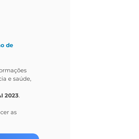
o de 
formações 
ia e saúde, 
AI 2023
.
cer as 