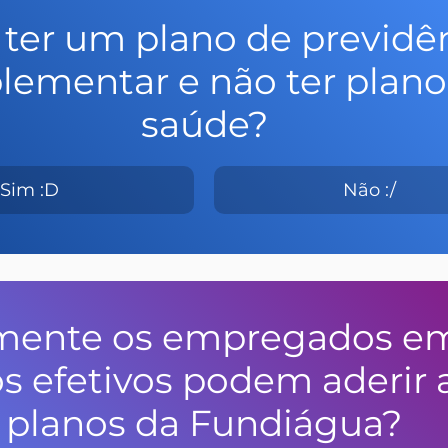
ter um plano de previdên
ementar e não ter plano
saúde?
Sim :D
Não :/
mente os empregados e
s efetivos podem aderir 
planos da Fundiágua?