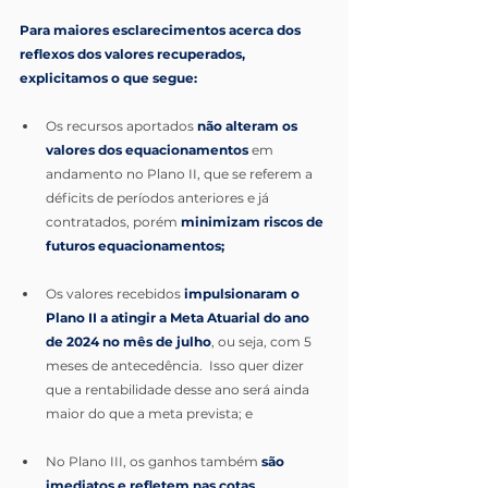
Para maiores esclarecimentos acerca dos 
reflexos dos valores recuperados, 
explicitamos o que segue:
Os recursos aportados 
não alteram os 
valores dos equacionamentos
 em 
andamento no Plano II, que se referem a 
déficits de períodos anteriores e já 
contratados, porém 
minimizam riscos de 
futuros equacionamentos;
Os valores recebidos
 impulsionaram o 
Plano II a atingir a Meta Atuarial do ano 
de 2024 no mês de julho
, ou seja, com 5 
meses de antecedência.  Isso quer dizer 
que a rentabilidade desse ano será ainda 
maior do que a meta prevista; e
No Plano III, os ganhos também 
são 
imediatos e refletem nas cotas 