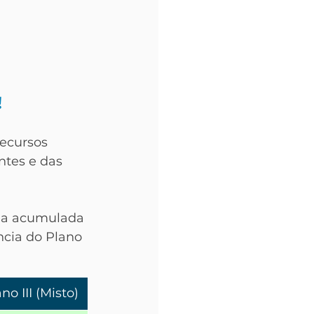
!
ecursos 
ntes e das 
e a acumulada 
ncia do Plano 
no III (Misto)