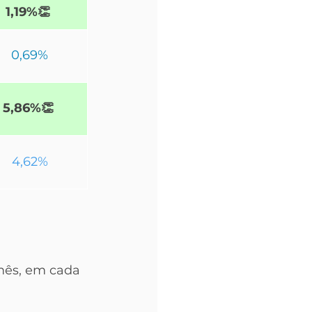
1,19%
👏
0,69%
5,86%
👏
4,62%
mês, em cada 