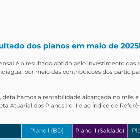
sultado dos planos em maio de 2025
nsal é o resultado obtido pelo investimento dos r
diágua, por meio das contribuições dos participa
r, detalhamos a rentabilidade alcançada no mês 
eta Atuarial dos Planos I e II e ao Índice de Referê
Plano I (BD)
Plano II (Saldado)
Pla