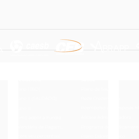
Previdência
Saúde
Plano I (BD)
Plano de Saúde
Plano II (SALDADO)
Rede Credenciada
Reembolso de Despesas M
Plano III
Allcare Administradora
Como aderir à Fundiágua
Calendário de Pagamentos
Programa de Medicament
Altere seu percentual
Plano Odontológico