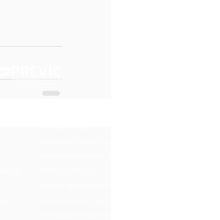
Investimentos
Gestão de Investimentos
Processo Decisório de Investimentos
édicas
Boletim Interativo de Investimentos
Política de Investimentos
Demonstrativos de Investimentos
os
Notícias de Investimentos