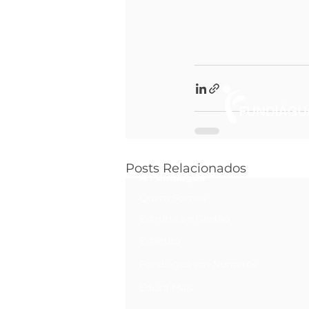
Posts Relacionados
A Fundiágua
Quem Somos
Estrutura e Gestão
Estatuto
Fundiágua em Números
Educa Mais