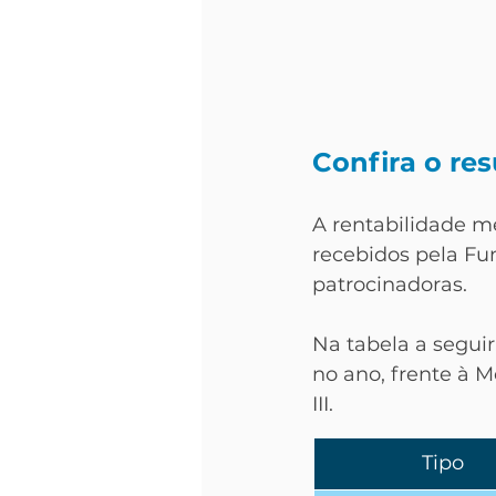
Confira o re
A rentabilidade me
recebidos pela Fun
patrocinadoras.
Na tabela a segui
no ano, frente à M
III. 
Tipo