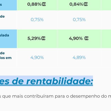
0,88%
👏
0,84%
👏
s
 de 
0,75%
0,75%
ulada 
5,29%
👏
4,90% 
👏
 de 
4,90%
4,89%
dos
 em 
s de rentabilidade:
s que mais contribuíram para o desempenho do 