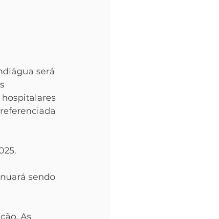
ndiágua será 
s 
 hospitalares 
referenciada 
025. 
inuará sendo 
ção. As 