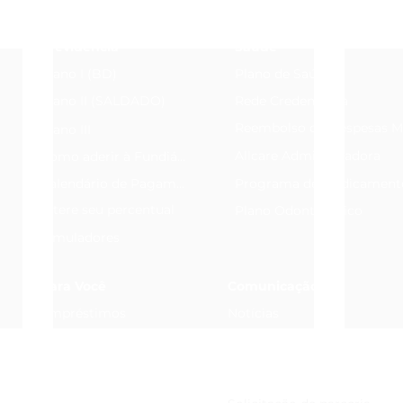
Previdência
Saúde
Plano I (BD)
Plano de Saúde
Plano II (SALDADO)
Rede Credenciada
Reembolso de Despesas M
Plano III
Allcare Administradora
Como aderir à Fundiágua
Calendário de Pagamentos
Programa de Medicament
Altere seu percentual
Plano Odontológico
Simuladores
Para Você
Comunicação
Empréstimos
Notícias
Formulários
Fundiágua em Foco
Perguntas Frequentes
Calendário de Pagamentos