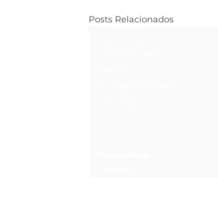
Posts Relacionados
A Fundiágua
Quem Somos
Estrutura e Gestão
Estatuto
Fundiágua em Números
Educa Mais
Transparência
Compliance
Canal de Ética
Relatório Anual de Informações
Privacidade e Dados Pessoais