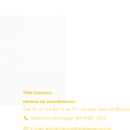
Investimentos
Gestão de Investimentos
Processo Decisório de Investimentos
édicas
Boletim Interativo de Investimentos
Política de Investimentos
Demonstrativos de Investimentos
os
Notícias de Investimentos
Fale Conosco
Horário de atendimento:
Das 8h às 12 e das 13 às 17h, nos dias úteis em Brasíl
Telefone e Whatsapp: (61) 3426 - 5300
E-mail: atendimento@fundiagua.com.br