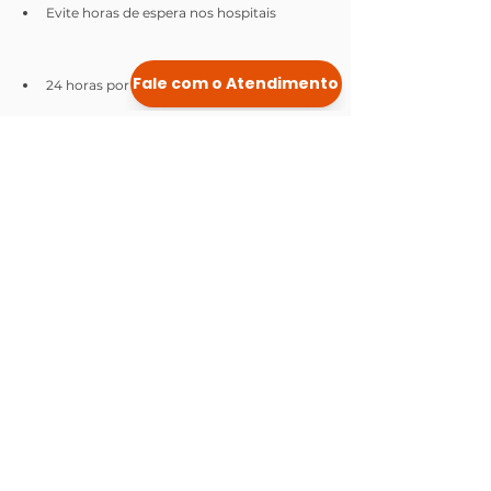
Evite horas de espera nos hospitais
24 horas por dia, 365 dias por ano
Obtenha dicas para melhorar a qualidade 
de vida
Tire dúvidas cotidianas, como sinais e 
sintomas de doenças e também de 
medicamentos já prescritos
Em mais de 60% das chamadas, é possível 
orientar os clientes a tomarem atitudes 
proativas em relação à saúde, a fim de 
evitar automedicação e a acomodação 
em casos característicos de urgência e 