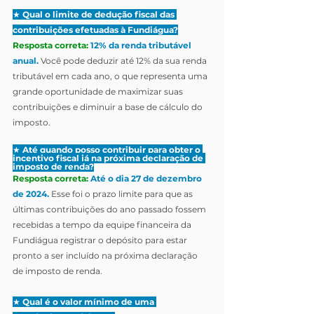
★ 
Qual o limite de dedução fiscal das 
contribuições efetuadas à Fundiágua?
Resposta correta:
12% da renda tributável 
anual.
 Você pode deduzir até 12% da sua renda 
tributável em cada ano, o que representa uma 
grande oportunidade de maximizar suas 
contribuições e diminuir a base de cálculo do 
imposto.
★ 
Até quando posso contribuir para obter o 
incentivo fiscal já na próxima declaração de 
imposto de renda?
Resposta correta:
Até o dia 27 de dezembro 
de 2024.
 Esse foi o prazo limite para que as 
últimas contribuições do ano passado fossem 
recebidas a tempo da equipe financeira da 
Fundiágua registrar o depósito para estar 
pronto a ser incluído na próxima declaração 
de imposto de renda.
★ 
Qual é o valor mínimo de uma 