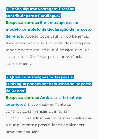
★ 
Tenho alguma vantagem fiscal ao 
contribuir para a Fundiágua?
Resposta correta:
Sim, mas apenas no 
modelo completo de declaração de imposto 
de renda.
 Você só pode usufruir do benefício 
fiscal caso declare seu imposto de renda pelo 
modelo completo, no qual é possível deduzir 
as contribuições feitas para a previdência 
complementar.
★ 
Quais contribuições feitas para a 
Fundiágua podem ser deduzidas no Imposto 
de Renda?
Resposta correta:
Ambas as alternativas 
anteriores!
 É isso mesmo! 
Tanto as 
contribuições mensais quanto as 
contribuições adicionais podem ser deduzidas, 
o que aumenta a possibilidade de alcançar 
uma boa dedução.