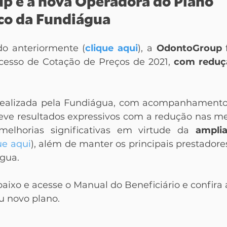
 é a nova Operadora do Plano 
co da Fundiágua
do anteriormente (
clique aqui
), a 
OdontoGroup
 
cesso de Cotação de Preços de 2021, 
com reduçã
 realizada pela Fundiágua, com acompanhamento
teve resultados expressivos com a redução nas men
melhorias significativas em virtude da 
ampli
ue aqui
), além de manter os principais prestadores
água.
aixo e acesse o Manual do Beneficiário e confira a
u novo plano.