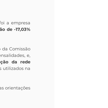
foi a empresa 
o de -17,03% 
 da Comissão 
salidades, e, 
ação da rede 
 utilizados na 
s orientações 