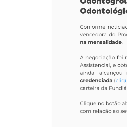
Odontogroup
Odontológi
Conforme noticia
vencedora do Pro
na mensalidade
.
A negociação foi
Assistencial, e ob
ainda, alcançou 
credenciada 
(
cliq
carteira da Fundi
Clique no botão ab
com relação ao se