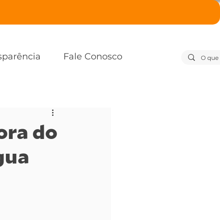
sparência
Fale Conosco
ora do
gua