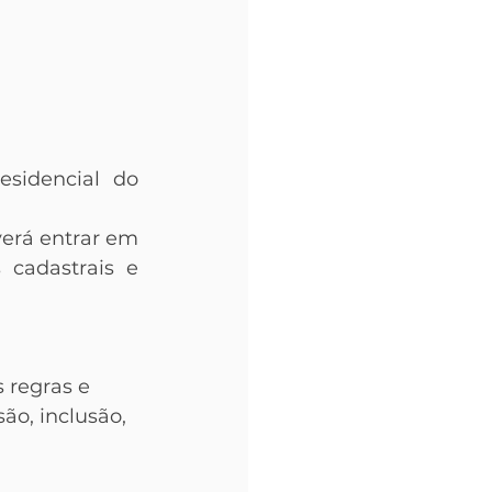
sidencial do 
erá entrar em 
 cadastrais e 
 regras e 
ão, inclusão, 