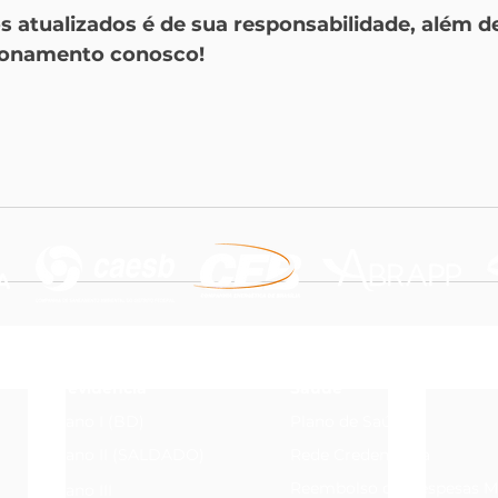
 atualizados é de sua responsabilidade, além de 
cionamento conosco!
Previdência
Saúde
Plano I (BD)
Plano de Saúde
Plano II (SALDADO)
Rede Credenciada
Reembolso de Despesas M
Plano III