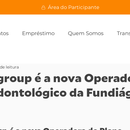
Área do Participante
ntos
Empréstimo
Quem Somos
Tran
de leitura
roup é a nova Operad
dontológico da Fundiá