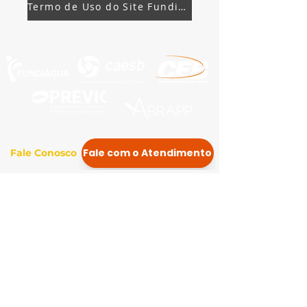
Termo de Uso do Site Fundiágua
Fale Conosco
Horário de atendimento:
Das 8h às 12 e das 13 às 17h, nos dias úteis em Brasília/DF
Telefone e Whatsapp: (61) 3426 - 5300
E-mail: atendimento@fundiagua.com.br
Nos siga no Instagram