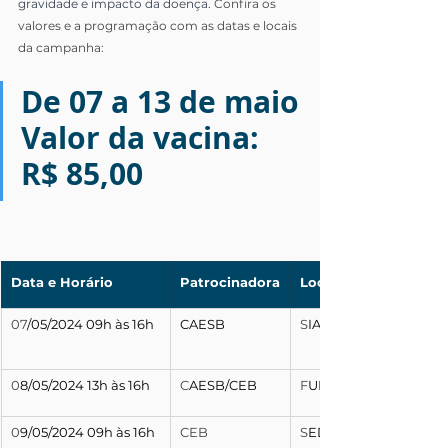
gravidade e impacto da doença. 
Confira os 
valores e a programação com as datas e locais 
da campanha:
De 07 a 13 de maio
Valor da vacina: 
R$ 85,00
Data e Horário
Patrocinadora
Local
07
/05/2024 09h às 16h
CAESB
S
IA  - Escola Corporati
0
8/05/2024 13h às 16h
C
AESB/CEB
F
UNDIÁGUA
0
9/05/2024 09h às 16h
CEB
S
EDE - EDIFÍCIO ÍON