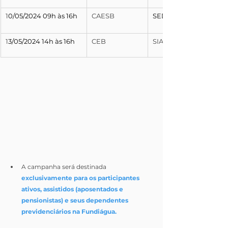
1
0/05/2024 09h às 16h
CAESB
SEDE - ÁGUAS CLARA
1
3/05/2024 14h às 16h
CEB
SIA
A campanha será destinada 
exclusivamente para os participantes 
ativos, assistidos (aposentados e 
pensionistas) e seus dependentes 
previdenciários na Fundiágua.