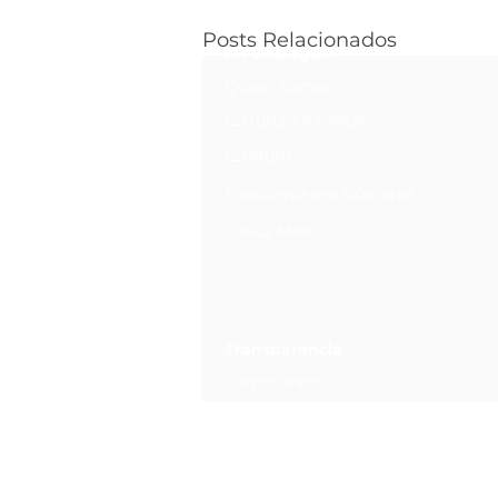
Posts Relacionados
A Fundiágua
Quem Somos
Estrutura e Gestão
Estatuto
Fundiágua em Números
Educa Mais
Transparência
Compliance
Canal de Ética
Relatório Anual de Informações
Privacidade e Dados Pessoais