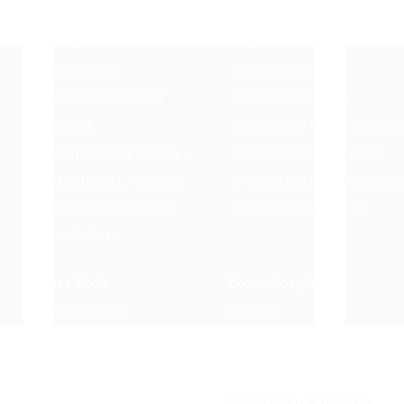
Previdência
Saúde
Plano I (BD)
Plano de Saúde
Plano II (SALDADO)
Rede Credenciada
Reembolso de Despesas M
Plano III
Allcare Administradora
Como aderir à Fundiágua
Calendário de Pagamentos
Programa de Medicament
Altere seu percentual
Plano Odontológico
Simuladores
Para Você
Comunicação
Empréstimos
Notícias
Formulários
Fundiágua em Foco
Perguntas Frequentes
Calendário de Pagamentos
Solicitação de parceria