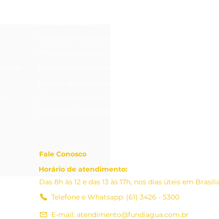
Investimentos
Gestão de Investimentos
Processo Decisório de Investimentos
édicas
Boletim Interativo de Investimentos
Política de Investimentos
Demonstrativos de Investimentos
os
Notícias de Investimentos
Fale Conosco
Horário de atendimento:
Das 8h às 12 e das 13 às 17h, nos dias úteis em Brasíl
Telefone e Whatsapp: (61) 3426 - 5300
E-mail: atendimento@fundiagua.com.br