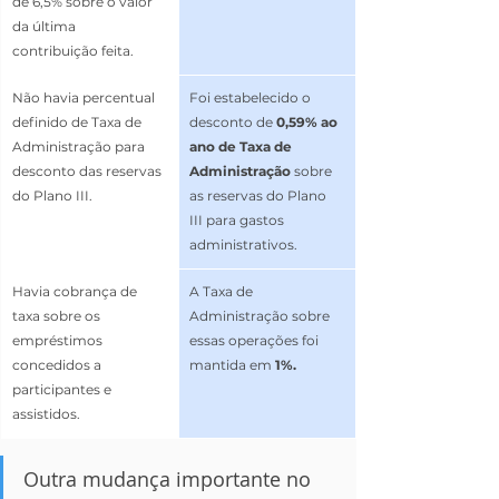
de 6,5% sobre o valor 
da última 
contribuição feita.
Não havia percentual 
Foi estabelecido o 
definido de Taxa de 
desconto de 
0,59%
ao 
Administração para 
ano de Taxa de 
desconto das reservas 
Administração 
sobre 
do Plano III.
as reservas do Plano 
III para gastos 
administrativos.
Havia cobrança de 
A Taxa de 
taxa sobre os 
Administração sobre 
empréstimos 
essas operações foi 
concedidos a 
mantida em 
1%.
participantes e 
assistidos. 
Outra mudança importante no 