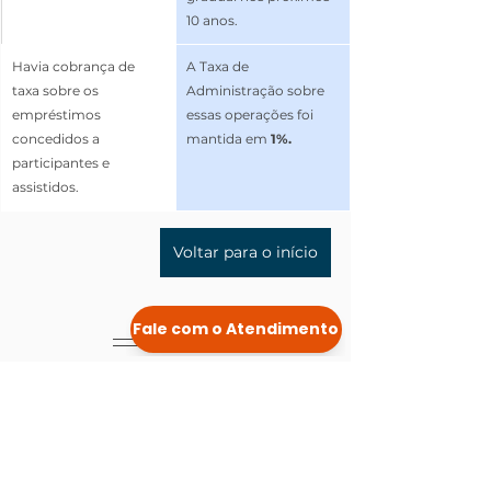
10 anos.
Havia cobrança de 
A Taxa de 
taxa sobre os 
Administração sobre 
empréstimos 
essas operações foi 
concedidos a 
mantida em 
1%.
participantes e 
assistidos. 
Voltar para o início
Plano I
Como era até 
Como ficou a partir 
março/2025
de abril/2025